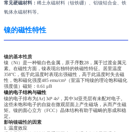
常见硬磁材料：
稀土永磁材料（钕铁硼）、铝镍钴合金、铁
氧体永磁材料等。
镍的磁性特性
镍的基本性质
镍（Ni）是一种银白色金属，原子序数28，属于过渡金属元
素。在磁性方面，镍表现出独特的铁磁性特征。居里温度
358°C，低于此温度时表现出强磁性，高于此温度时失去磁
性，饱和磁化强度485 emu/cm³（
室温下纯镍的理论饱和磁化
强度值
）磁矩：0.61 μB
镍的电子结构与磁性
镍的电子排布为[Ar] 3d⁸ 4s²，其中3d亚壳层有未配对电子。
这些未饱和电子的自旋在微观层面上产生磁场，从而产生磁
矩。镍的面心立方（FCC）晶体结构有助于磁畴的形成和稳
定。
影响镍磁性的因素
1. 温度效应