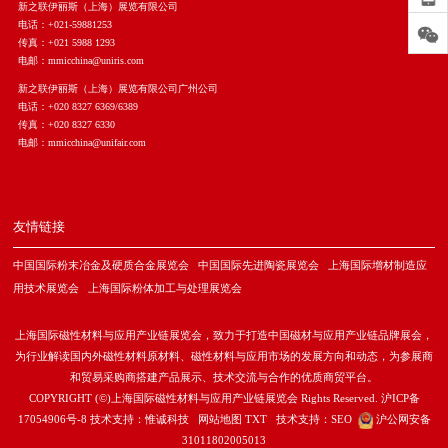
新之联伊丽斯（上海）展览有限公司
电话：+021-59881253
传真：+021 5988 1293
电邮：mmicchina@uniris.com
新之联伊丽斯（上海）展览有限公司广州公司
电话：+020 8327 6369/6389
传真：+020 8327 6330
电邮：mmicchina@unifair.com
友情链接
中国国际粉末冶金及硬质合金展览会
中国国际先进陶瓷展览会
上海国际增材制造应
用技术展览会
上海国际粉体加工与处理展览会
上海国际磁性材料与应用产业链展览会，致力于打造中国磁材与应用产业链品牌展会，
为行业解读国内外磁性材料原材料、磁性材料与应用市场的发展方向和动态，为参展商
和贸易采购商搭建产品展示、技术交流与合作的优质商贸平台。
COPYRIGHT (©)上海国际磁性材料与应用产业链展览会 Rights Reserved.
沪ICP备
17054906号-8
技术支持：
惟诚科技
网站地图
TXT
技术支持：
SEO
沪公网安备
31011802005013