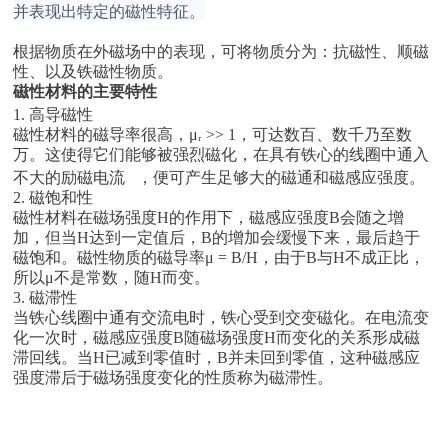
并表现出特定的磁性特征。
根据物质在外磁场中的表现，可将物质分为：抗磁性、顺磁
性、以及铁磁性物质。
磁性材料的主要特性
1. 高
导磁性
磁性材料的磁导率很高，μᵣ >> 1，可达数百、数千乃至数
万。这使得它们能够被强烈磁化，在具有铁心的线圈中通入
不大的
励磁电流
，便可产生足够大的磁通和磁感应强度。
2. 磁饱和性
磁性材料在磁场强度H的作用下，磁感应强度B会随之增
加，但当H达到一定值后，B的增加会缓慢下来，最后趋于
磁饱和。磁性物质的磁导率μ = B/H，由于B与H不成正比，
所以μ不是常数，随H而变。
3. 磁滞性
当铁心线圈中通有交流电时，铁心受到交变磁化。在电流变
化一次时，磁感应强度B随磁场强度H而变化的关系形成磁
滞回线。当H已减到零值时，B并未回到零值，这种磁感应
强度滞后于磁场强度变化的性质称为磁滞性。