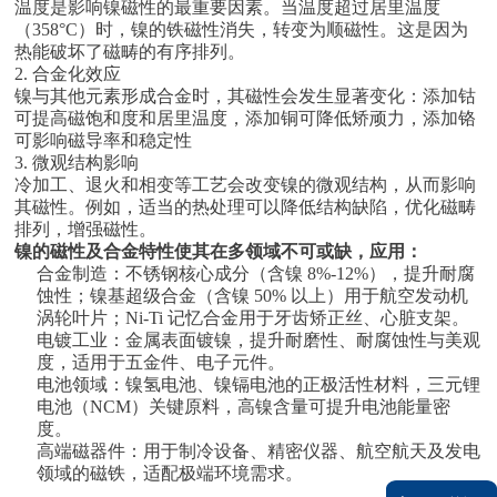
温度是影响镍磁性的最重要因素。当温度超过居里温度
（358°C）时，镍的铁磁性消失，转变为顺磁性。这是因为
热能破坏了磁畴的有序排列。
2. 合金化效应
镍与其他元素形成合金时，其磁性会发生显著变化：添加钴
可提高磁饱和度和居里温度，添加铜可降低矫顽力，添加铬
可影响磁导率和稳定性
3. 微观结构影响
冷加工、退火和相变
等工艺会改变镍的微观结构，从而影响
其磁性。例如，适当的热处理可以降低结构缺
陷，优化磁畴
排列，增强磁性。
镍的磁性及合金特性使其在多领域不可或缺，应用：
合金制造：不锈钢核心成分（含镍 8%-12%），提升耐腐
蚀性；镍基超级合金（含镍 50% 以上）用于航空发动机
涡轮叶片；Ni-Ti 记忆合金用于牙齿矫正丝、心脏支架。
电镀工业：金属表面镀镍，提升耐磨性、耐腐蚀性与美观
度，适用于五金件、电子元件。
电池领域：镍氢电池、镍镉电池的正极活性材料，三元锂
电池（NCM）关键原料，高镍含量可提升电池能量密
度。
高端磁器件：用于制冷设备、精密仪器、航空航天及发电
领域的磁铁，适配极端环境需求。