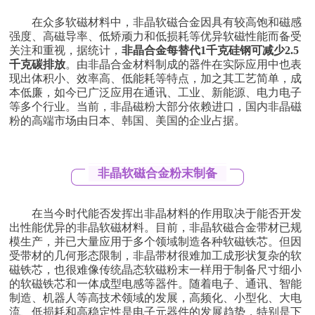
在众多软磁材料中，非晶软磁合金因具有较高饱和磁感
强度、高磁导率、低矫顽力和低损耗等优异软磁性能而备受
关注和重视，据统计，
非晶合金每替代1千克硅钢可减少2.5
千克碳排放
。由非晶合金材料制成的器件在实际应用中也表
现出体积小、效率高、低能耗等特点，加之其工艺简单，成
本低廉，如今已广泛应用在通讯、工业、新能源、电力电子
等多个行业。当前，非晶磁粉大部分依赖进口，国内非晶磁
粉的高端市场由日本、韩国、美国的企业占据。
非晶软磁合金粉末制备
在当今时代能否发挥出非晶材料的作用取决于能否开发
出性能优异的非晶软磁材料。目前，非晶软磁合金带材已规
模生产，并已大量应用于多个领域制造各种软磁铁芯。但因
受带材的几何形态限制，非晶带材很难加工成形状复杂的软
磁铁芯，也很难像传统晶态软磁粉末一样用于制备尺寸细小
的软磁铁芯和
一体成型电感
等器件。随着电子、通讯、智能
制造、机器人等高技术领域的发展，高频化、小型化、大电
流、低损耗和高稳定性是电子元器件的发展趋势，特别是下