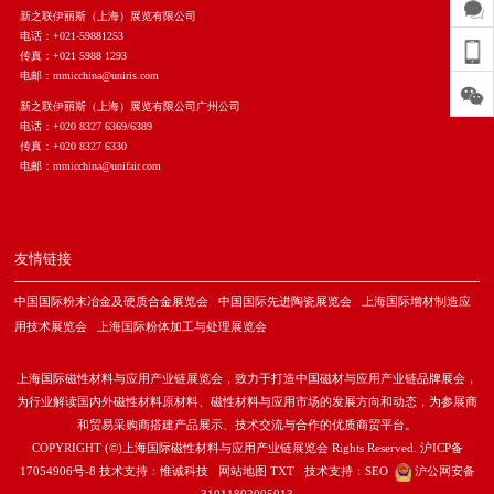
新之联伊丽斯（上海）展览有限公司
电话：+021-59881253
传真：+021 5988 1293
电邮：mmicchina@uniris.com
新之联伊丽斯（上海）展览有限公司广州公司
电话：+020 8327 6369/6389
传真：+020 8327 6330
电邮：mmicchina@unifair.com
友情链接
中国国际粉末冶金及硬质合金展览会
中国国际先进陶瓷展览会
上海国际增材制造应
用技术展览会
上海国际粉体加工与处理展览会
上海国际磁性材料与应用产业链展览会，致力于打造中国磁材与应用产业链品牌展会，
为行业解读国内外磁性材料原材料、磁性材料与应用市场的发展方向和动态，为参展商
和贸易采购商搭建产品展示、技术交流与合作的优质商贸平台。
COPYRIGHT (©)上海国际磁性材料与应用产业链展览会 Rights Reserved.
沪ICP备
17054906号-8
技术支持：
惟诚科技
网站地图
TXT
技术支持：
SEO
沪公网安备