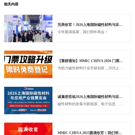
相关内容
完美收官！2026上海国际磁性材料与应用产业链展圆满落幕，三天先进制造盛宴铸就产业新标杆！
今年圆满落幕，我们明年再会！
【重磅通知】MMIC CHINA 2026 门票攻略升级！提前登记 / 组团免费，现场抽奖+万亿商机双重福利来袭！
为助力磁性材料行业升级创新，2026上海国际磁性材料与应用产业链展览会（MMIC CHINA 2026），将于2026年3月24-26日在国家会展中心（上海）盛大启幕！
诚邀您莅临2026上海国际磁性材料与应用产业链展览会！
磁性材料的发展与新能源、电子信息、生物医疗等战略性产业的发展息息相关，未来将朝着高性能化、低维化、智能化和可持续化方向演进。尽管面临资源和技术挑战，但通过技术创新和跨领域合作，磁性材料有望在绿色能源、量子科技、生物医学等领域持续突破，成为推动第四次工业革命
MMIC CHINA 2025圆满收官！我们明年3月沪上再相会！ ​