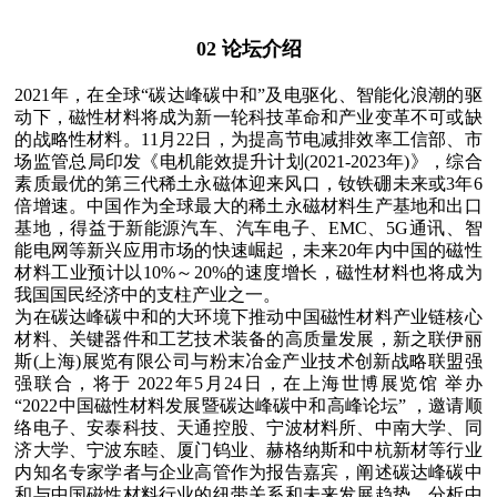
02 论坛介绍
2021年，在全球“碳达峰碳中和”及电驱化、智能化浪潮的驱
动下，磁性材料将成为新一轮科技革命和产业变革不可或缺
的战略性材料。11月22日，为提高节电减排效率工信部、市
场监管总局印发《电机能效提升计划(2021-2023年)》，综合
素质最优的第三代稀土永磁体迎来风口，钕铁硼未来或3年6
倍增速。中国作为全球最大的稀土永磁材料生产基地和出口
基地，得益于新能源汽车、汽车电子、EMC、5G通讯、智
能电网等新兴应用市场的快速崛起，未来20年内中国的磁性
材料工业预计以10%～20%的速度增长，磁性材料也将成为
我国国民经济中的支柱产业之一。
为在碳达峰碳中和的大环境下推动中国磁性材料产业链核心
材料、关键器件和工艺技术装备的高质量发展，新之联伊丽
斯(上海)展览有限公司与粉末冶金产业技术创新战略联盟强
强联合，将于 2022年5月24日，在上海世博展览馆 举办
“2022中国磁性材料发展暨碳达峰碳中和高峰论坛” ，邀请顺
络电子、安泰科技、天通控股、宁波材料所、中南大学、同
济大学、宁波东睦、厦门钨业、赫格纳斯和中杭新材等行业
内知名专家学者与企业高管作为报告嘉宾，阐述碳达峰碳中
和与中国磁性材料行业的纽带关系和未来发展趋势，分析中