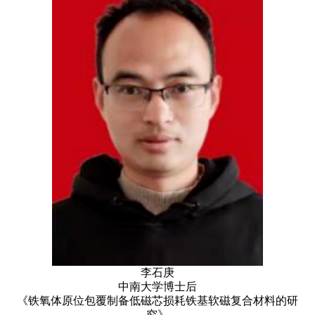
李石庚
中南大学博士后
《铁氧体原位包覆制备低磁芯损耗铁基软磁复合材料的研
究》