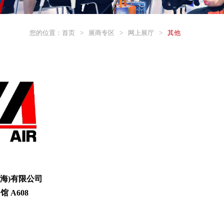
您的位置：
首页
>
展商专区
>
网上展厅
>
其他
海)有限公司
 A608