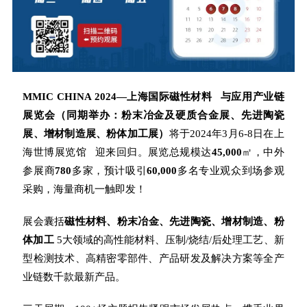
MMIC CHINA 2024—上海国际
磁性材料
与应用产业链
展览会（同期举办：粉末冶金及硬质合金展、先进陶瓷
展、增材制造展、粉体加工展）
将于2024年3月6-8日在
上
海世博展览馆
迎来回归。展览总规模达
45,000
㎡，中外
参展商
780
多家，预计吸引
60,000
多名专业观众到场参观
采购，海量商机一触即发！
展会囊括
磁性材料、粉末冶金、先进陶瓷、增材制造、粉
体加工
5大领域的高性能材料、压制/烧结/后处理工艺、新
型检测技术、高精密零部件、产品研发及解决方案等全产
业链数千款最新产品。